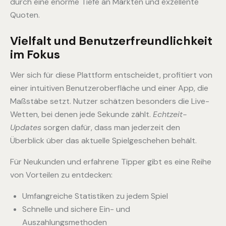
durch eine enorme Tiefe an Märkten und exzellente
Quoten.
Vielfalt und Benutzerfreundlichkeit
im Fokus
Wer sich für diese Plattform entscheidet, profitiert von
einer intuitiven Benutzeroberfläche und einer App, die
Maßstäbe setzt. Nutzer schätzen besonders die Live-
Wetten, bei denen jede Sekunde zählt.
Echtzeit-
Updates
sorgen dafür, dass man jederzeit den
Überblick über das aktuelle Spielgeschehen behält.
Für Neukunden und erfahrene Tipper gibt es eine Reihe
von Vorteilen zu entdecken:
Umfangreiche Statistiken zu jedem Spiel
Schnelle und sichere Ein- und
Auszahlungsmethoden