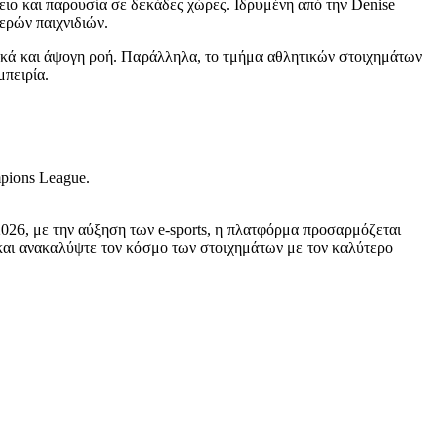
ειο και παρουσία σε δεκάδες χώρες. Ιδρυμένη από την Denise
ερών παιχνιδιών.
ραφικά και άψογη ροή. Παράλληλα, το τμήμα αθλητικών στοιχημάτων
μπειρία.
pions League.
 2026, με την αύξηση των e-sports, η πλατφόρμα προσαρμόζεται
ρα και ανακαλύψτε τον κόσμο των στοιχημάτων με τον καλύτερο