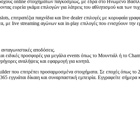
παρόχους online στοιχημάτων παγκοσμίως, με έδρα στο Ηνωμένο Βασίλ
ροντας ευρεία γκάμα επιλογών για λάτρεις του αθλητισμού και των τυχ
slots, επιτραπέζια παιχνίδια και live dealer επιλογές με κορυφαία γ
, με live streaming αγώνων και in-play επιλογές που ενισχύουν την ε
 ανταγωνιστικές αποδόσεις.
ι ειδικές προσφορές για μεγάλα events όπως το Μουντιάλ ή το Cham
ήγορες αναλήψεις και εφαρμογή για κινητά.
 Builder που επιτρέπει προσαρμοσμένα στοιχήματα. Σε εποχές όπως το
 bet365 εγγυάται δίκαιη και συναρπαστική εμπειρία. Εγγραφείτε σήμε