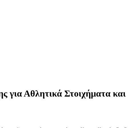
ς για Αθλητικά Στοιχήματα και