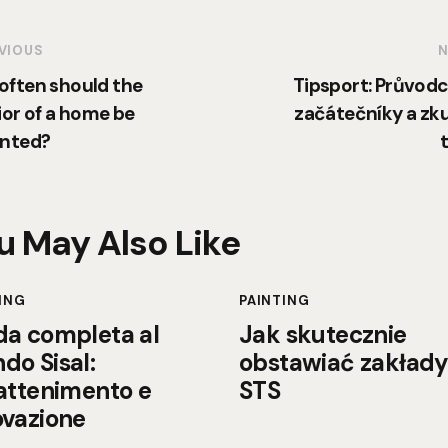
ost
VIOUS
N
often should the
Tipsport: Průvodc
avigation
ior of a home be
začátečníky a zk
inted?
u May Also Like
ING
PAINTING
da completa al
Jak skutecznie
do Sisal:
obstawiać zakład
rattenimento e
STS
ovazione