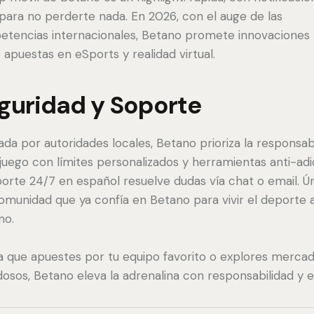
para no perderte nada. En 2026, con el auge de las
tencias internacionales, Betano promete innovaciones
apuestas en eSports y realidad virtual.
guridad y Soporte
ada por autoridades locales, Betano prioriza la responsab
 juego con límites personalizados y herramientas anti-adi
porte 24/7 en español resuelve dudas vía chat o email. Ú
comunidad que ya confía en Betano para vivir el deporte a
mo.
a que apuestes por tu equipo favorito o explores merca
osos, Betano eleva la adrenalina con responsabilidad y es