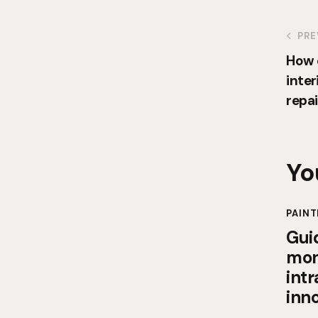
P
PRE
How 
n
inter
repa
Yo
PAINT
Gui
mon
int
inn