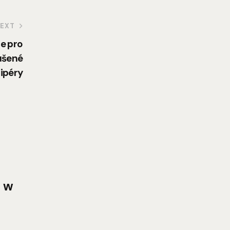
EXT
e pro
ušené
tipéry
y w