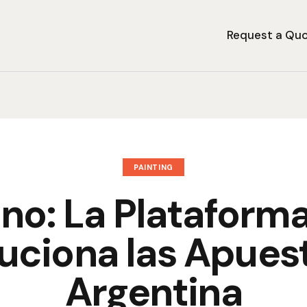
Request a Qu
PAINTING
no: La Plataform
uciona las Apues
Argentina