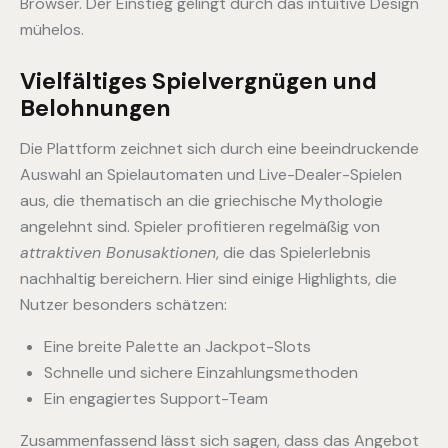
Browser. Der Einstieg gelingt durch das intuitive Design
mühelos.
Vielfältiges Spielvergnügen und
Belohnungen
Die Plattform zeichnet sich durch eine beeindruckende
Auswahl an Spielautomaten und Live-Dealer-Spielen
aus, die thematisch an die griechische Mythologie
angelehnt sind. Spieler profitieren regelmäßig von
attraktiven Bonusaktionen
, die das Spielerlebnis
nachhaltig bereichern. Hier sind einige Highlights, die
Nutzer besonders schätzen:
Eine breite Palette an Jackpot-Slots
Schnelle und sichere Einzahlungsmethoden
Ein engagiertes Support-Team
Zusammenfassend lässt sich sagen, dass das Angebot