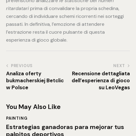
preferiscono analizzare
le statistiche dei numeri
ritardatari
prima di convalidare la propria schedina,
cercando di individuare schemi ricorrenti nei sorteggi
passati. In definitiva, l’emozione di attendere
l’estrazione resta il cuore pulsante di questa
esperienza di gioco globale.
Post
PREVIOUS
NEXT
Analiza oferty
Recensione dettagliata
navigation
bukmacherskiej Betclic
dell’esperienza di gioco
w Polsce
su LeoVegas
You May Also Like
PAINTING
Estrategias ganadoras para mejorar tus
palpitos deportivos