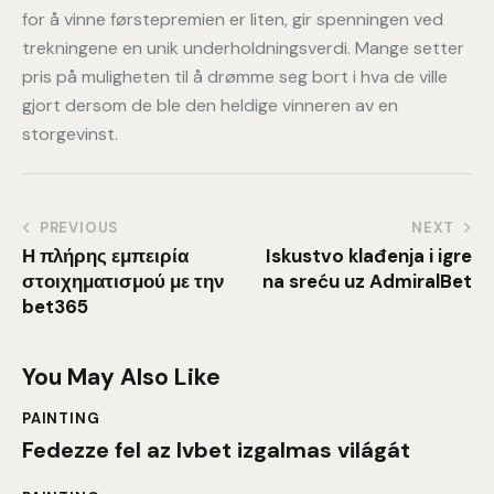
for å vinne førstepremien er liten, gir spenningen ved
trekningene en unik underholdningsverdi. Mange setter
pris på muligheten til å drømme seg bort i hva de ville
gjort dersom de ble den heldige vinneren av en
storgevinst.
Post
PREVIOUS
NEXT
Η πλήρης εμπειρία
Iskustvo klađenja i igre
navigation
στοιχηματισμού με την
na sreću uz AdmiralBet
bet365
You May Also Like
PAINTING
Fedezze fel az lvbet izgalmas világát