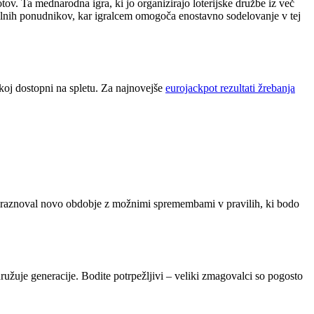
tov. Ta mednarodna igra, ki jo organizirajo loterijske družbe iz več
kalnih ponudnikov, kar igralcem omogoča enostavno sodelovanje v tej
akoj dostopni na spletu. Za najnovejše
eurojackpot rezultati žrebanja
t praznoval novo obdobje z možnimi spremembami v pravilih, ki bodo
družuje generacije. Bodite potrpežljivi – veliki zmagovalci so pogosto