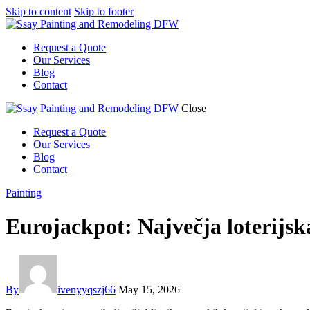
Skip to content
Skip to footer
Request a Quote
Our Services
Blog
Contact
Close
Request a Quote
Our Services
Blog
Contact
Painting
Eurojackpot: Največja loterijsk
By
ivenyyqszj66
May 15, 2026