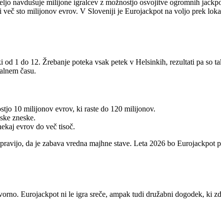
edeljo navdušuje milijone igralcev z možnostjo osvojitve ogromnih jackpo
i več sto milijonov evrov. V Sloveniji je Eurojackpot na voljo prek lo
ki od 1 do 12. Žrebanje poteka vsak petek v Helsinkih, rezultati pa so t
realnem času.
jo 10 milijonov evrov, ki raste do 120 milijonov.
nske zneske.
ekaj evrov do več tisoč.
ci pravijo, da je zabava vredna majhne stave. Leta 2026 bo Eurojackpo
govorno. Eurojackpot ni le igra sreče, ampak tudi družabni dogodek, ki z