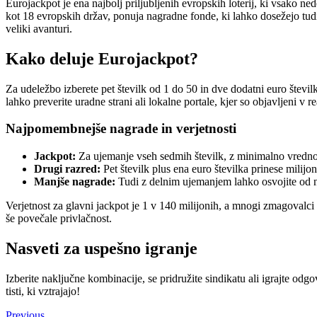
Eurojackpot je ena najbolj priljubljenih evropskih loterij, ki vsako n
kot 18 evropskih držav, ponuja nagradne fonde, ki lahko dosežejo tud
veliki avanturi.
Kako deluje Eurojackpot?
Za udeležbo izberete pet številk od 1 do 50 in dve dodatni euro števil
lahko preverite uradne strani ali lokalne portale, kjer so objavljeni v 
Najpomembnejše nagrade in verjetnosti
Jackpot:
Za ujemanje vseh sedmih številk, z minimalno vrednost
Drugi razred:
Pet številk plus ena euro številka prinese milijo
Manjše nagrade:
Tudi z delnim ujemanjem lahko osvojite od n
Verjetnost za glavni jackpot je 1 v 140 milijonih, a mnogi zmagoval
še povečale privlačnost.
Nasveti za uspešno igranje
Izberite naključne kombinacije, se pridružite sindikatu ali igrajte od
tisti, ki vztrajajo!
Previous