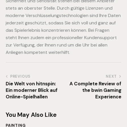
Sicherheit und Seriosität stehen bei diesem Anbieter
stets an oberster Stelle. Durch gültige Lizenzen und
moderne Verschlüsselungstechnologien sind Ihre Daten
jederzeit geschützt, sodass Sie sich voll und ganz auf
das Spielerlebnis konzentrieren können. Bei Fragen
steht Ihnen zudem ein professioneller Kundensupport
zur Verfügung, der Ihnen rund um die Uhr bei allen
Anliegen kompetent weiterhilft.
Post
PREVIOUS
NEXT
Die Welt von hitnspin:
A Complete Review of
navigation
Ein moderner Blick auf
the bwin Gaming
Online-Spielhallen
Experience
You May Also Like
PAINTING