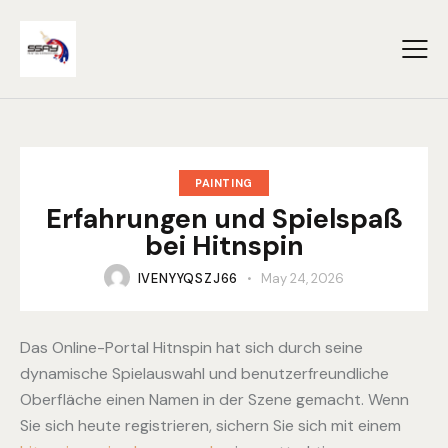
PAINTING
Erfahrungen und Spielspaß
bei Hitnspin
IVENYYQSZJ66
May 24, 2026
Das Online-Portal Hitnspin hat sich durch seine
dynamische Spielauswahl und benutzerfreundliche
Oberfläche einen Namen in der Szene gemacht. Wenn
Sie sich heute registrieren, sichern Sie sich mit einem