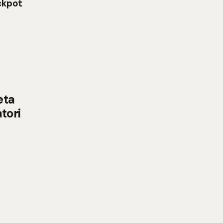
ckpot
eta
tori