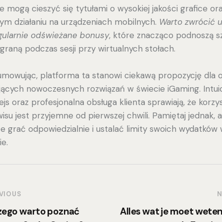
e mogą cieszyć się tytułami o wysokiej jakości grafice or
ym działaniu na urządzeniach mobilnych.
Warto zwrócić 
gularnie odświeżane bonusy
, które znacząco podnoszą s
graną podczas sesji przy wirtualnych stołach.
mowując, platforma ta stanowi ciekawą propozycję dla 
jących nowoczesnych rozwiązań w świecie iGaming. Intui
fejs oraz profesjonalna obsługa klienta sprawiają, że korzy
wisu jest przyjemne od pierwszej chwili. Pamiętaj jednak, 
e grać odpowiedzialnie i ustalać limity swoich wydatków
ie.
ost
VIOUS
N
zego warto poznać
Alles wat je moet weten