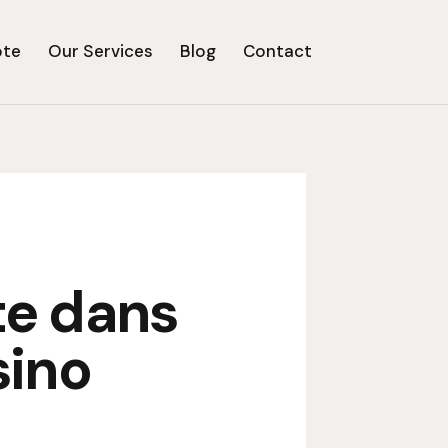
ote
Our Services
Blog
Contact
e dans
sino