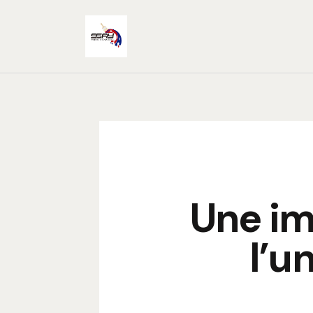
Une i
l’u