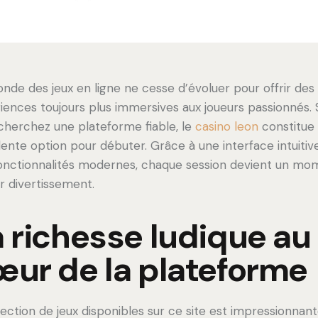
nde des jeux en ligne ne cesse d’évoluer pour offrir des
iences toujours plus immersives aux joueurs passionnés. 
cherchez une plateforme fiable, le
casino leon
constitue
lente option pour débuter. Grâce à une interface intuitiv
onctionnalités modernes, chaque session devient un mo
r divertissement.
 richesse ludique au
œur de la plateforme
lection de jeux disponibles sur ce site est impressionnan