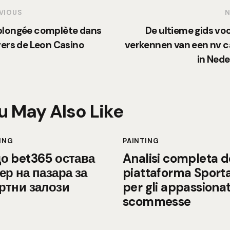
ost
VIOUS
N
plongée complète dans
De ultieme gids vo
avigation
vers de Leon Casino
verkennen van een nv c
in Nede
u May Also Like
ING
PAINTING
о bet365 остава
Analisi completa d
ер на пазара за
piattaforma Sport
ртни залози
per gli appassionat
scommesse