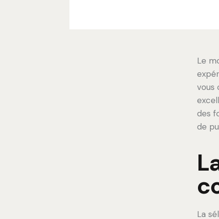
Le mo
expér
vous 
excel
des f
de pu
La
c
La sé