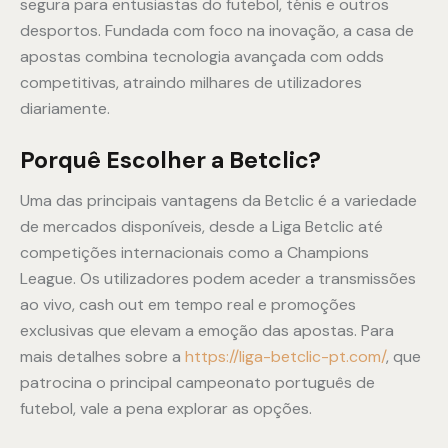
segura para entusiastas do futebol, ténis e outros
desportos. Fundada com foco na inovação, a casa de
apostas combina tecnologia avançada com odds
competitivas, atraindo milhares de utilizadores
diariamente.
Porquê Escolher a Betclic?
Uma das principais vantagens da Betclic é a variedade
de mercados disponíveis, desde a Liga Betclic até
competições internacionais como a Champions
League. Os utilizadores podem aceder a transmissões
ao vivo, cash out em tempo real e promoções
exclusivas que elevam a emoção das apostas. Para
mais detalhes sobre a
https://liga-betclic-pt.com/
, que
patrocina o principal campeonato português de
futebol, vale a pena explorar as opções.