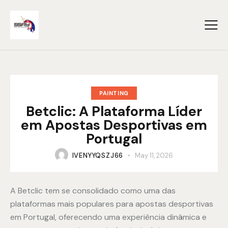
PAINTING
Betclic: A Plataforma Líder
em Apostas Desportivas em
Portugal
IVENYYQSZJ66
May 11, 2026
A Betclic tem se consolidado como uma das
plataformas mais populares para apostas desportivas
em Portugal, oferecendo uma experiência dinâmica e