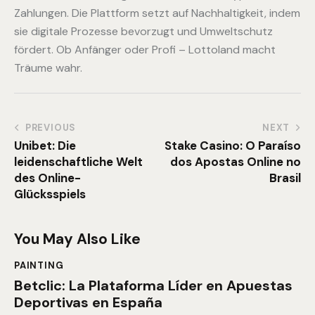
Zahlungen. Die Plattform setzt auf Nachhaltigkeit, indem
sie digitale Prozesse bevorzugt und Umweltschutz
fördert. Ob Anfänger oder Profi – Lottoland macht
Träume wahr.
Post
PREVIOUS
NEXT
Unibet: Die
Stake Casino: O Paraíso
navigation
leidenschaftliche Welt
dos Apostas Online no
des Online-
Brasil
Glücksspiels
You May Also Like
PAINTING
Betclic: La Plataforma Líder en Apuestas
Deportivas en España