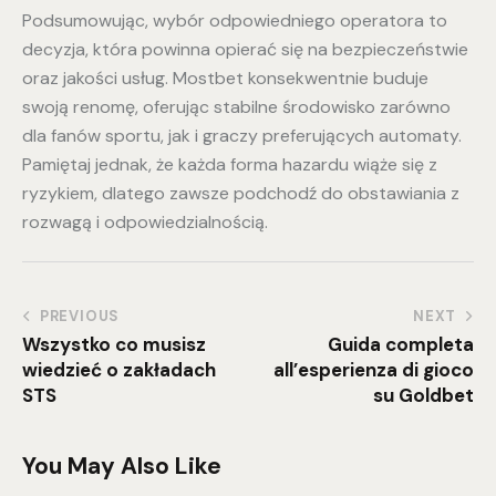
Podsumowując, wybór odpowiedniego operatora to
decyzja, która powinna opierać się na bezpieczeństwie
oraz jakości usług. Mostbet konsekwentnie buduje
swoją renomę, oferując stabilne środowisko zarówno
dla fanów sportu, jak i graczy preferujących automaty.
Pamiętaj jednak, że każda forma hazardu wiąże się z
ryzykiem, dlatego zawsze podchodź do obstawiania z
rozwagą i odpowiedzialnością.
Post
PREVIOUS
NEXT
Wszystko co musisz
Guida completa
navigation
wiedzieć o zakładach
all’esperienza di gioco
STS
su Goldbet
You May Also Like