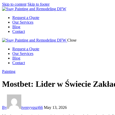
Skip to content
Skip to footer
Request a Quote
Our Services
Blog
Contact
Close
Request a Quote
Our Services
Blog
Contact
Painting
Mostbet: Lider w Świecie Zakł
By
ivenyyqszj66
May 13, 2026