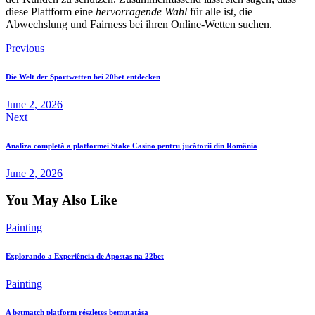
diese Plattform eine
hervorragende Wahl
für alle ist, die
Abwechslung und Fairness bei ihren Online-Wetten suchen.
Post
Previous
navigation
Die Welt der Sportwetten bei 20bet entdecken
June 2, 2026
Next
Analiza completă a platformei Stake Casino pentru jucătorii din România
June 2, 2026
You May Also Like
Painting
Explorando a Experiência de Apostas na 22bet
Painting
A betmatch platform részletes bemutatása