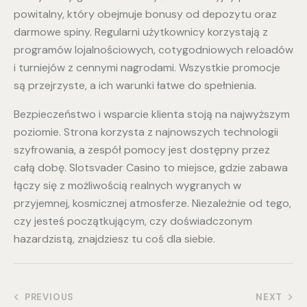
powitalny, który obejmuje bonusy od depozytu oraz
darmowe spiny. Regularni użytkownicy korzystają z
programów lojalnościowych, cotygodniowych reloadów
i turniejów z cennymi nagrodami. Wszystkie promocje
są przejrzyste, a ich warunki łatwe do spełnienia.
Bezpieczeństwo i wsparcie klienta stoją na najwyższym
poziomie. Strona korzysta z najnowszych technologii
szyfrowania, a zespół pomocy jest dostępny przez
całą dobę. Slotsvader Casino to miejsce, gdzie zabawa
łączy się z możliwością realnych wygranych w
przyjemnej, kosmicznej atmosferze. Niezależnie od tego,
czy jesteś początkującym, czy doświadczonym
hazardzistą, znajdziesz tu coś dla siebie.
Post
PREVIOUS
NEXT