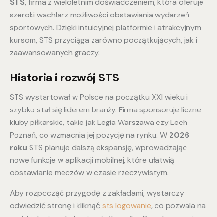
STS
, firma z wieloletnim doświadczeniem, która oferuje
szeroki wachlarz możliwości obstawiania wydarzeń
sportowych. Dzięki intuicyjnej platformie i atrakcyjnym
kursom, STS przyciąga zarówno początkujących, jak i
zaawansowanych graczy.
Historia i rozwój STS
STS wystartował w Polsce na początku XXI wieku i
szybko stał się liderem branży. Firma sponsoruje liczne
kluby piłkarskie, takie jak Legia Warszawa czy Lech
Poznań, co wzmacnia jej pozycję na rynku. W
2026
roku
STS planuje dalszą ekspansję, wprowadzając
nowe funkcje w aplikacji mobilnej, które ułatwią
obstawianie meczów w czasie rzeczywistym.
Aby rozpocząć przygodę z zakładami, wystarczy
odwiedzić stronę i kliknąć
sts logowanie
, co pozwala na