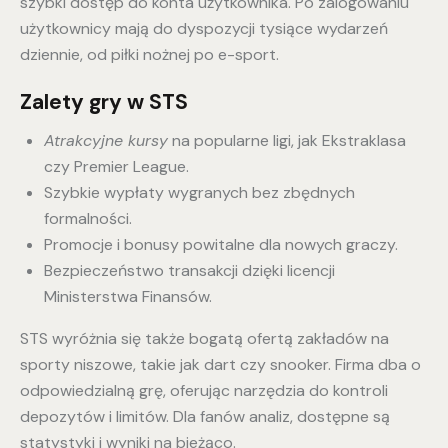
szybki dostęp do konta użytkownika. Po zalogowaniu
użytkownicy mają do dyspozycji tysiące wydarzeń
dziennie, od piłki nożnej po e-sport.
Zalety gry w STS
Atrakcyjne kursy
na popularne ligi, jak Ekstraklasa
czy Premier League.
Szybkie wypłaty wygranych bez zbędnych
formalności.
Promocje i bonusy powitalne dla nowych graczy.
Bezpieczeństwo transakcji dzięki licencji
Ministerstwa Finansów.
STS wyróżnia się także bogatą ofertą zakładów na
sporty niszowe, takie jak dart czy snooker. Firma dba o
odpowiedzialną grę, oferując narzędzia do kontroli
depozytów i limitów. Dla fanów analiz, dostępne są
statystyki i wyniki na bieżąco.