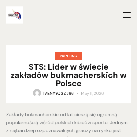
PAINTING
STS: Lider w świecie
zakładów bukmacherskich w
Polsce
IVENYYQSZJ66
May 11, 2026
Zakłady bukmacherskie od lat cieszą się ogromną
popularnością wśród polskich kibiców sportu. Jednym
z najbardziej rozpoznawalnych graczy na rynku jest