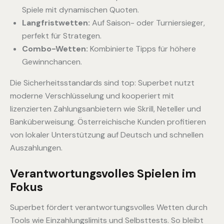
Spiele mit dynamischen Quoten.
Langfristwetten:
Auf Saison- oder Turniersieger,
perfekt für Strategen.
Combo-Wetten:
Kombinierte Tipps für höhere
Gewinnchancen.
Die Sicherheitsstandards sind top: Superbet nutzt
moderne Verschlüsselung und kooperiert mit
lizenzierten Zahlungsanbietern wie Skrill, Neteller und
Banküberweisung. Österreichische Kunden profitieren
von lokaler Unterstützung auf Deutsch und schnellen
Auszahlungen.
Verantwortungsvolles Spielen im
Fokus
Superbet fördert verantwortungsvolles Wetten durch
Tools wie Einzahlungslimits und Selbsttests. So bleibt