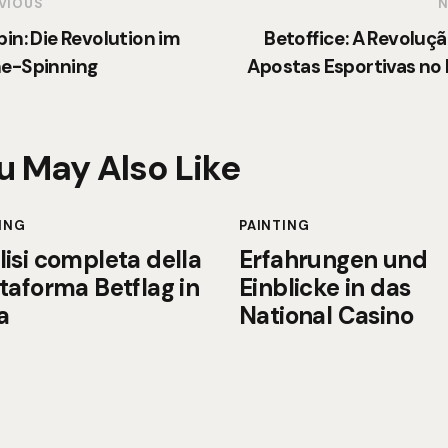
ost
VIOUS
N
pin: Die Revolution im
Betoffice: A Revoluç
avigation
ne-Spinning
Apostas Esportivas no 
u May Also Like
ING
PAINTING
lisi completa della
Erfahrungen und
taforma Betflag in
Einblicke in das
ia
National Casino