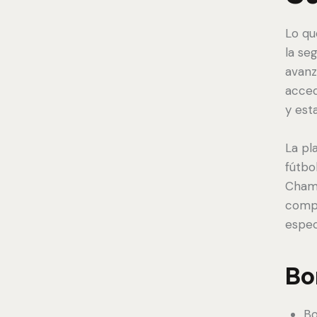
Lo qu
la se
avanz
acced
y est
La pl
fútbo
Champ
compe
espec
Bo
Bo