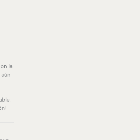
con la
 aún
able,
ón!