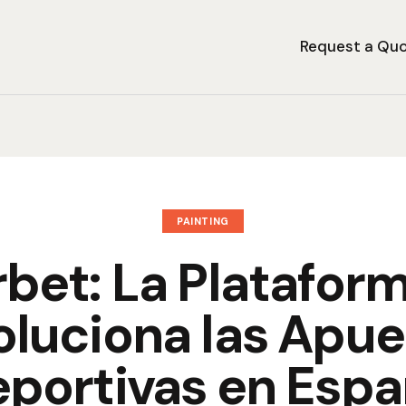
Request a Qu
PAINTING
bet: La Platafor
oluciona las Apue
portivas en Esp