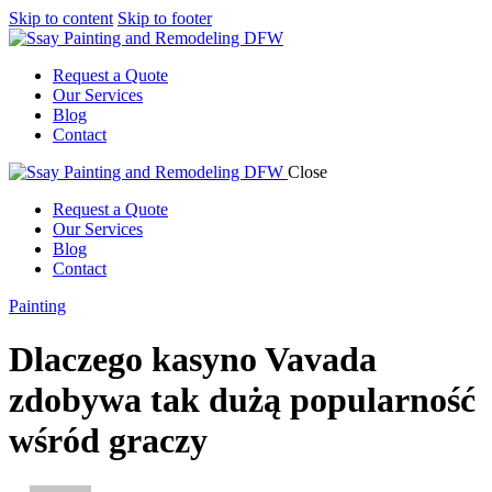
Skip to content
Skip to footer
Request a Quote
Our Services
Blog
Contact
Close
Request a Quote
Our Services
Blog
Contact
Painting
Dlaczego kasyno Vavada
zdobywa tak dużą popularność
wśród graczy