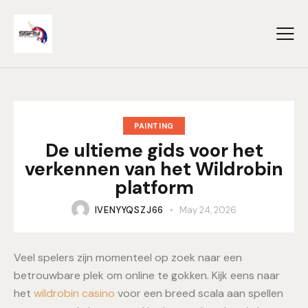
PAINTING
De ultieme gids voor het
verkennen van het Wildrobin
platform
IVENYYQSZJ66
May 24, 2026
Veel spelers zijn momenteel op zoek naar een
betrouwbare plek om online te gokken. Kijk eens naar
het
wildrobin casino
voor een breed scala aan spellen