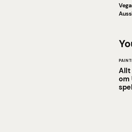
Vegas
n
Auss
Yo
PAINT
All
om 
spe