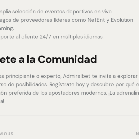
plia selección de eventos deportivos en vivo.
egos de proveedores líderes como NetEnt y Evolution
ming.
porte al cliente 24/7 en múltiples idiomas.
ete a la Comunidad
as principiante o experto, Admiralbet te invita a explorar
rso de posibilidades. Regístrate hoy y descubre por qué e
ión preferida de los apostadores modernos. ¡La adrenalin
a!
ost
VIOUS
N