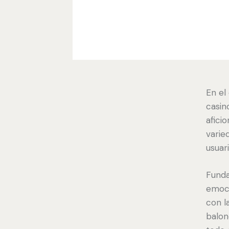
En el
casin
afici
varie
usuar
Funda
emoc
con l
balon