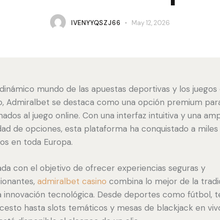
IVENYYQSZJ66
May 12, 2026
 dinámico mundo de las apuestas deportivas y los juegos
o, Admiralbet se destaca como una opción premium para
onados al juego online. Con una interfaz intuitiva y una amp
dad de opciones, esta plataforma ha conquistado a miles
ios en toda Europa.
da con el objetivo de ofrecer experiencias seguras y
ionantes,
admiralbet casino
combina lo mejor de la tradi
a innovación tecnológica. Desde deportes como fútbol, t
cesto hasta slots temáticos y mesas de blackjack en viv