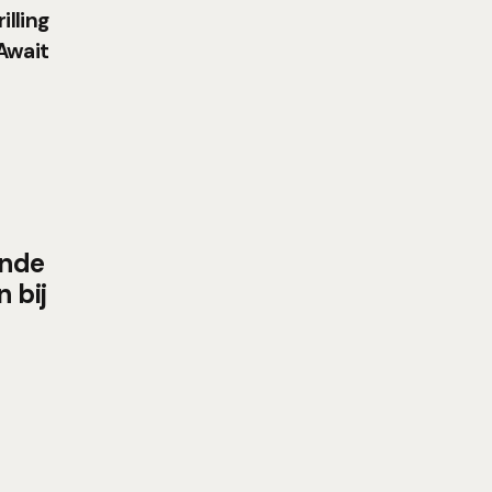
illing
Await
ende
 bij