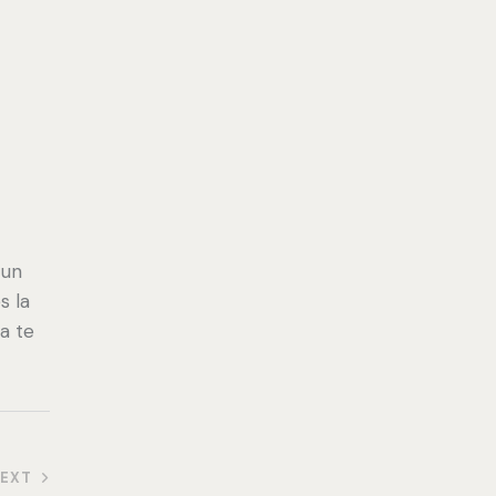
 un
s la
a te
EXT