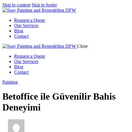
Skip to content
Skip to footer
Request a Quote
Our Services
Blog
Contact
Close
Request a Quote
Our Services
Blog
Contact
Painting
Betoffice ile Güvenilir Bahis
Deneyimi