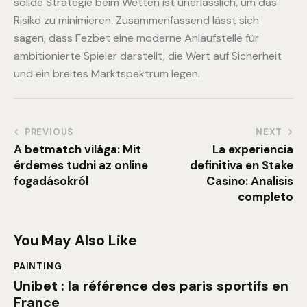
solide Strategie beim Wetten ist unerlässlich, um das
Risiko zu minimieren. Zusammenfassend lässt sich
sagen, dass Fezbet eine moderne Anlaufstelle für
ambitionierte Spieler darstellt, die Wert auf Sicherheit
und ein breites Marktspektrum legen.
Post
PREVIOUS
NEXT
A betmatch világa: Mit
La experiencia
navigation
érdemes tudni az online
definitiva en Stake
fogadásokról
Casino: Analisis
completo
You May Also Like
PAINTING
Unibet : la référence des paris sportifs en
France