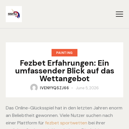
PAINTING
Fezbet Erfahrungen: Ein
umfassender Blick auf das
Wettangebot
IVENYYQSZJ66
June 5, 2026
Das Online-Glücksspiel hat in den letzten Jahren enorm
an Beliebtheit gewonnen. Viele Nutzer suchen nach
einer Plattform für
fezbet sportwetten
bei ihrer