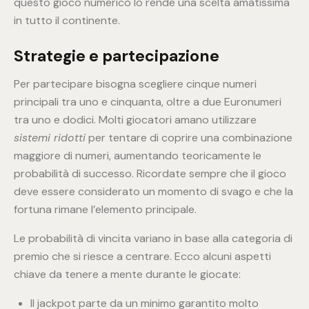
questo gioco numerico lo rende una scelta amatissima
in tutto il continente.
Strategie e partecipazione
Per partecipare bisogna scegliere cinque numeri
principali tra uno e cinquanta, oltre a due Euronumeri
tra uno e dodici. Molti giocatori amano utilizzare
sistemi ridotti
per tentare di coprire una combinazione
maggiore di numeri, aumentando teoricamente le
probabilità di successo. Ricordate sempre che il gioco
deve essere considerato un momento di svago e che la
fortuna rimane l’elemento principale.
Le probabilità di vincita variano in base alla categoria di
premio che si riesce a centrare. Ecco alcuni aspetti
chiave da tenere a mente durante le giocate:
Il jackpot parte da un minimo garantito molto