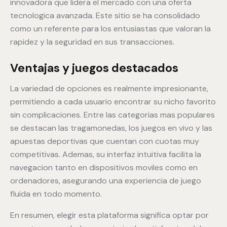
innovadora que lidera el mercado con una oferta
tecnologica avanzada. Este sitio se ha consolidado
como un referente para los entusiastas que valoran la
rapidez y la seguridad en sus transacciones.
Ventajas y juegos destacados
La variedad de opciones es realmente impresionante,
permitiendo a cada usuario encontrar su nicho favorito
sin complicaciones. Entre las categorias mas populares
se destacan las tragamonedas, los juegos en vivo y las
apuestas deportivas que cuentan con cuotas muy
competitivas. Ademas, su interfaz intuitiva facilita la
navegacion tanto en dispositivos moviles como en
ordenadores, asegurando una experiencia de juego
fluida en todo momento.
En resumen, elegir esta plataforma significa optar por