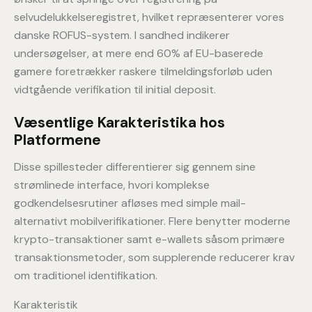
selvudelukkelseregistret, hvilket repræsenterer vores
danske ROFUS-system. I sandhed indikerer
undersøgelser, at mere end 60% af EU-baserede
gamere foretrækker raskere tilmeldingsforløb uden
vidtgående verifikation til initial deposit.
Væsentlige Karakteristika hos
Platformene
Disse spillesteder differentierer sig gennem sine
strømlinede interface, hvori komplekse
godkendelsesrutiner afløses med simple mail-
alternativt mobilverifikationer. Flere benytter moderne
krypto-transaktioner samt e-wallets såsom primære
transaktionsmetoder, som supplerende reducerer krav
om traditionel identifikation.
Karakteristik