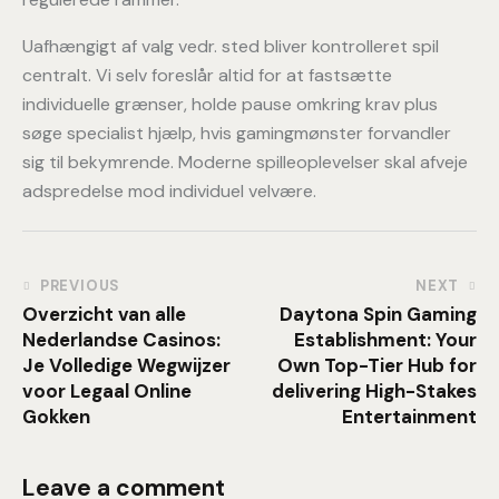
Uafhængigt af valg vedr. sted bliver kontrolleret spil
centralt. Vi selv foreslår altid for at fastsætte
individuelle grænser, holde pause omkring krav plus
søge specialist hjælp, hvis gamingmønster forvandler
sig til bekymrende. Moderne spilleoplevelser skal afveje
adspredelse mod individuel velvære.
Post
PREVIOUS
NEXT
Overzicht van alle
Daytona Spin Gaming
navigation
Nederlandse Casinos:
Establishment: Your
Je Volledige Wegwijzer
Own Top-Tier Hub for
voor Legaal Online
delivering High-Stakes
Gokken
Entertainment
Leave a comment