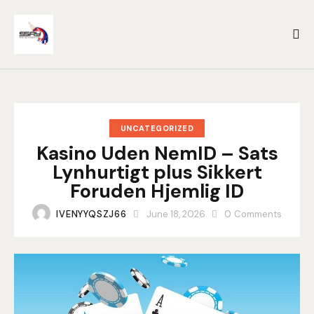
UNCATEGORIZED
Kasino Uden NemID – Sats
Lynhurtigt plus Sikkert
Foruden Hjemlig ID
IVENYYQSZJ66
June 18, 2026
0
Comments