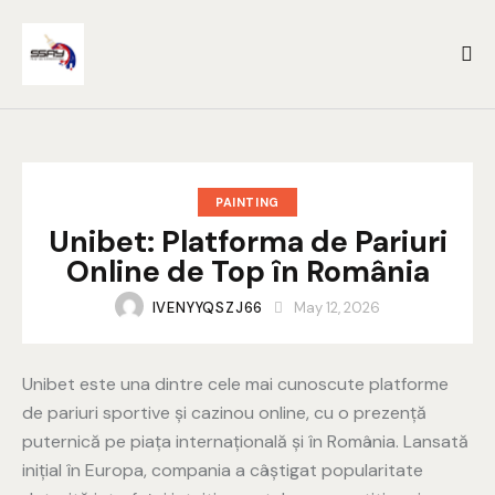
PAINTING
Unibet: Platforma de Pariuri
Online de Top în România
IVENYYQSZJ66
May 12, 2026
Unibet este una dintre cele mai cunoscute platforme
de pariuri sportive și cazinou online, cu o prezență
puternică pe piața internațională și în România. Lansată
inițial în Europa, compania a câștigat popularitate