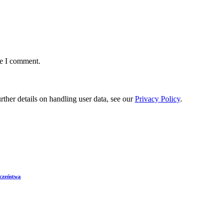
me I comment.
urther details on handling user data, see our
Privacy Policy
.
eczeństwa