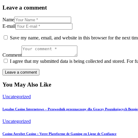
Leave a comment
Name
E-mail
Save my name, email, and website in this browser for the next ti
Comment
I agree that my submitted data is being collected and stored. For f
You May Also Like
Uncategorized
Legalne Casino Internetowe – Przewodnik przeznaczony dla Graczy Poszukujących Bezpi
Uncategorized
Casino Aerobet Casino : Votre Plateforme de Gaming en Ligne de Confiance