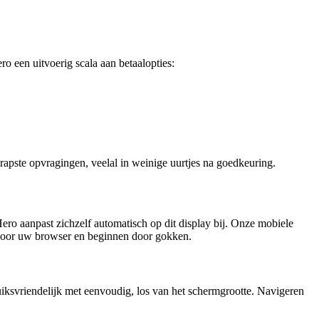
o een uitvoerig scala aan betaalopties:
rapste opvragingen, veelal in weinige uurtjes na goedkeuring.
Hero aanpast zichzelf automatisch op dit display bij. Onze mobiele
n door uw browser en beginnen door gokken.
ksvriendelijk met eenvoudig, los van het schermgrootte. Navigeren