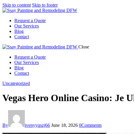
Skip to content
Skip to footer
Request a Quote
Our Services
Blog
Contact
Close
Request a Quote
Our Services
Blog
Contact
Uncategorized
Vegas Hero Online Casino: Je U
By
ivenyyqszj66
June 18, 2026
0
Comments