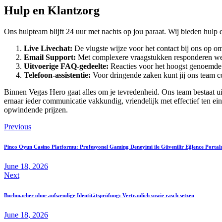
Hulp en Klantzorg
Ons hulpteam blijft 24 uur met nachts op jou paraat. Wij bieden hulp 
Live Livechat:
De vlugste wijze voor het contact bij ons op om
Email Support:
Met complexere vraagstukken responderen we 
Uitvoerige FAQ-gedeelte:
Reacties voor het hoogst genoemde 
Telefoon-assistentie:
Voor dringende zaken kunt jij ons team c
Binnen Vegas Hero gaat alles om je tevredenheid. Ons team bestaat ui
ernaar ieder communicatie vakkundig, vriendelijk met effectief ten eind
opwindende prijzen.
Post
Previous
navigation
Pinco Oyun Casino Platformu: Profesyonel Gaming Deneyimi ile Güvenilir Eğlence Portalı
June 18, 2026
Next
Buchmacher ohne aufwendige Identitätsprüfung: Vertraulich sowie rasch setzen
June 18, 2026