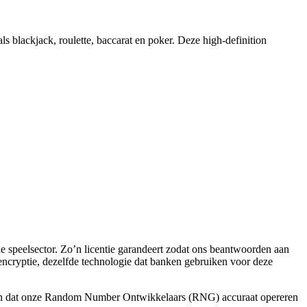
s blackjack, roulette, baccarat en poker. Deze high-definition
e speelsector. Zo’n licentie garandeert zodat ons beantwoorden aan
L-encryptie, dezelfde technologie dat banken gebruiken voor deze
igen dat onze Random Number Ontwikkelaars (RNG) accuraat opereren